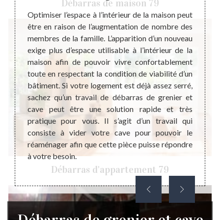
Débarras de maison 79
Optimiser l’espace à l’intérieur de la maison peut
Le dev
être en raison de l’augmentation de nombre des
mise e
 et que
membres de la famille. L’apparition d’un nouveau
grenie
tation
exige plus d’espace utilisable à l’intérieur de la
étude 
eur des
maison afin de pouvoir vivre confortablement
projet
s vous
toute en respectant la condition de viabilité d’un
vous 
tacter.
bâtiment. Si votre logement est déjà assez serré,
d’int
eprise
sachez qu’un travail de débarras de grenier et
plusie
ébarras
cave peut être une solution rapide et très
effect
: Saint
pratique pour vous. Il s’agit d’un travail qui
presta
rfaite
consiste à vider votre cave pour pouvoir le
attent
rmet de
réaménager afin que cette pièce puisse répondre
débarr
nt avec
à votre besoin.
sans e
sé avec
Débarras d'appartement 79