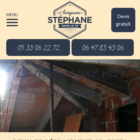
MENU
Devis
gratuit
05 33 06 22 72
06 47 83 43 06
La référence pour votre
estimation