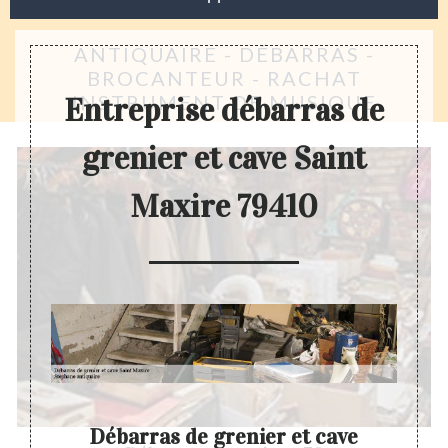
ANTIQUAIRE - DÉBARRAS -
BROCANTEUR - RACHAT
INSTRUMENT DE MUSIQUE
Entreprise débarras de
grenier et cave Saint
Maxire 79410
enier
Débarras de grenier et cave
Dev