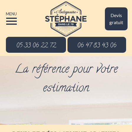
MENU
Devis
gratuit
05 33 06 22 72
06 47 83 43 06
La référence pour votre
estimation