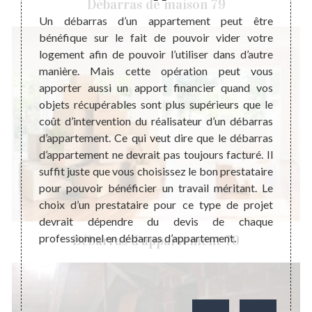
Débarras de maison 79
re
Un débarras d’un appartement peut être
Un dé
bénéfique sur le fait de pouvoir vider votre
d’une 
mise en
logement afin de pouvoir l’utiliser dans d’autre
factur
ment va
manière. Mais cette opération peut vous
qui co
 ce qui
apporter aussi un apport financier quand vos
grande
nt mais
objets récupérables sont plus supérieurs que le
lieu d
 d’une
coût d’intervention du réalisateur d’un débarras
appart
nt son
d’appartement. Ce qui veut dire que le débarras
la val
 lors de
d’appartement ne devrait pas toujours facturé. Il
Donc,
est une
suffit juste que vous choisissez le bon prestataire
tempo
barras
pour pouvoir bénéficier un travail méritant. Le
recom
 79410.
choix d’un prestataire pour ce type de projet
de dev
tinente
devrait dépendre du devis de chaque
répond
qualité
professionnel en débarras d’appartement.
Débarras d'appartement 79
r plus
ement à
siter à