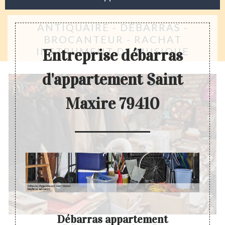
ANTIQUAIRE - DÉBARRAS -
BROCANTEUR - RACHAT
INSTRUMENT DE MUSIQUE
Entreprise débarras
d'appartement Saint
Maxire 79410
Débarras appartement