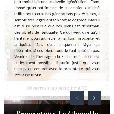
Débarras de maison 79
r à son
patrimoine à une nouvelle génération. Etant
terme 
end pas
donné qu’un patrimoine de succession est déjà
dans l
d’objet
utilisé pour certaines générations postérieures, il
brocan
prix de
semble très logique si son état se dégrade. Mais il
trouv
pe vous
est aussi possible que ces biens est désormais
présen
e objet
des objets de l’antiquité. Ce qui veut dire qu’un
que po
 sur la
héritage pourrait être à la fois brocanté et
de la 
férents
antiquité. Mais c’est uniquement l’âge qui
l’âge 
d’objet
détermine si ces biens sont de l’antiquité ou pas.
logeme
us vous
Vendre de l’héritage chez un brocanteur est
objets
entièrement possible. Il suffit juste que vous
profes
mettez en contact avec le prestataire qui vous
intéresse le plus.
Débarras d'appartement 79