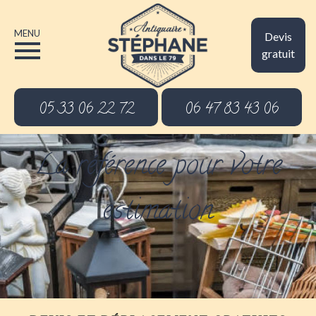
MENU
Devis
gratuit
05 33 06 22 72
06 47 83 43 06
La référence pour votre
estimation