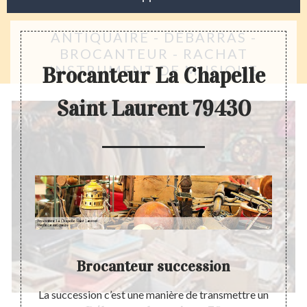
ANTIQUAIRE - DÉBARRAS -
BROCANTEUR - RACHAT
INSTRUMENT DE MUSIQUE
Brocanteur La Chapelle
Saint Laurent 79430
e
Brocanteur succession
imation
La succession c’est une manière de transmettre un
Les o