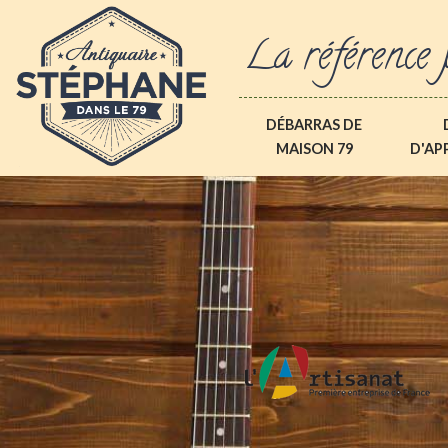
La référence 
DÉBARRAS DE
MAISON 79
D'AP