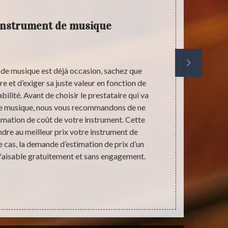
instrument de musique
de musique est déjà occasion, sachez que
Osez la quali
e et d’exiger sa juste valeur en fonction de
projet d’ach
bilité. Avant de choisir le prestataire qui va
entreprise de
de musique, nous vous recommandons de ne
Chapelle
stimation de coût de votre instrument. Cette
suffisante
dre au meilleur prix votre instrument de
attentes d
e cas, la demande d’estimation de prix d’un
promotion su
faisable gratuitement et sans engagement.
parfait éta
limité