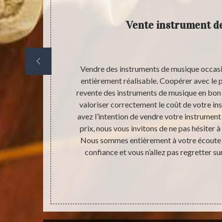
pelle
Vente instrument d
 en mettant en
Vendre des instruments de musique occasio
 votre projet
entièrement réalisable. Coopérer avec le 
re est un
revente des instruments de musique en bon
e trouvable à
valoriser correctement le coût de votre in
us disposons
avez l’intention de vendre votre instrumen
t de pouvoir
prix, nous vous invitons de ne pas hésiter 
truments de
Nous sommes entièrement à votre écoute e
parfait état
confiance et vous n’allez pas regretter sur 
up de temps,
’effectuer un