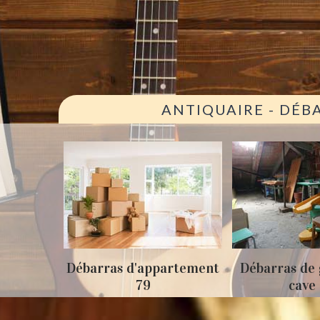
ANTIQUAIRE - DÉB
ison 79
Débarras d'appartement
Débarras de 
79
cave