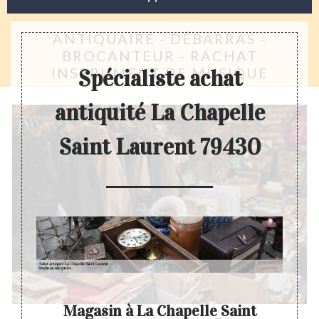
ANTIQUAIRE - DÉBARRAS -
BROCANTEUR - RACHAT
INSTRUMENT DE MUSIQUE
Spécialiste achat
antiquité La Chapelle
Saint Laurent 79430
Magasin à La Chapelle Saint
A