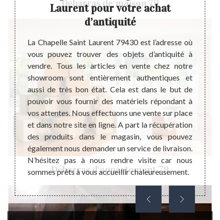
Débarras de maison 79
Laurent pour votre achat
de très
Steph
d’antiquité
lution
profes
cile la
suffi
La Chapelle Saint Laurent 79430 est l’adresse où
n peut
l’hist
vous pouvez trouver des objets d’antiquité à
dont un
ignore
vendre. Tous les articles en vente chez notre
l pense.
vendon
showroom sont entièrement authentiques et
oir une
l’anti
aussi de très bon état. Cela est dans le but de
t comme
de fa
pouvoir vous fournir des matériels répondant à
trisent
l’anti
vos attentes. Nous effectuons une vente sur place
évoluer
authen
et dans notre site en ligne. A part la récupération
ême sur
nous, 
des produits dans le magasin, vous pouvez
e que la
pour c
également nous demander un service de livraison.
te pour
dans n
N’hésitez pas à nous rendre visite car nous
Débarras d'appartement 79
sommes prêts à vous accueillir chaleureusement.