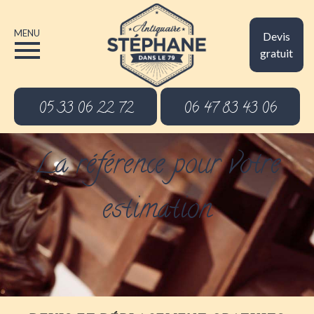
MENU
Devis
gratuit
05 33 06 22 72
06 47 83 43 06
La référence pour votre
estimation