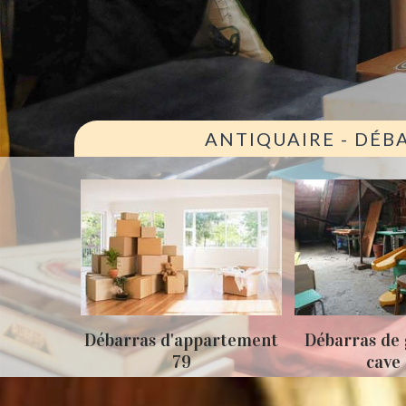
ANTIQUAIRE - DÉB
ison 79
Débarras d'appartement
Débarras de 
79
cave