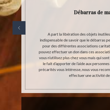
Débarras de m
une opération
A part la libération des objets inutiles 
ement, une
indispensable de savoir que le débarras pe
 nouvelle
pour des différentes associations caritat
alisables dans
pouvez effectuer un don dans ces associati
onsiste à
vous n’utilisez plus chez vous mais qui sont
’un travail de
le fait d’apporter de l’aide aux personne
s dans le lieu
précarités vous intéresse, nous vous reco
 des travaux.
effectuer une activité de