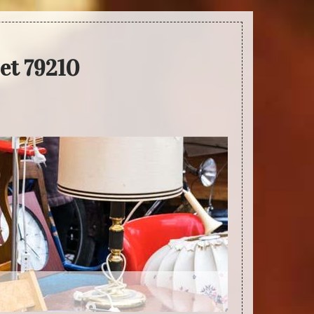
et 79210