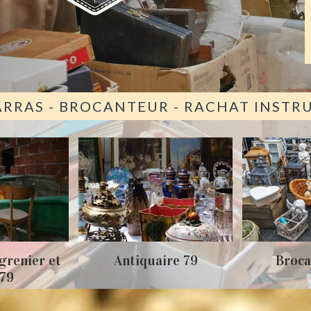
ARRAS - BROCANTEUR - RACHAT INST
grenier et
Antiquaire 79
Broca
 79