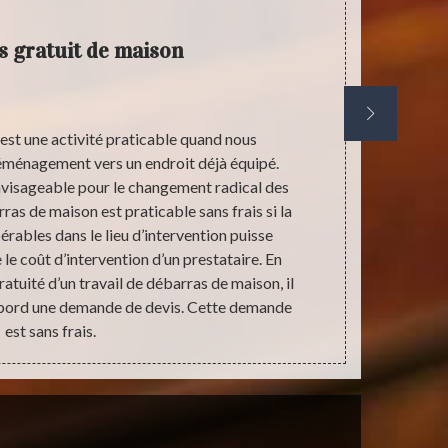
 gratuit de maison
est une activité praticable quand nous
Effectue
éménagement vers un endroit déjà équipé.
avantages 
nvisageable pour le changement radical des
optimiser l’
as de maison est praticable sans frais si la
l’intéri
rables dans le lieu d’intervention puisse
indispensab
 le coût d’intervention d’un prestataire. En
peuvent être 
ratuité d’un travail de débarras de maison, il
pensez à él
’abord une demande de devis. Cette demande
habitat en n
est sans frais.