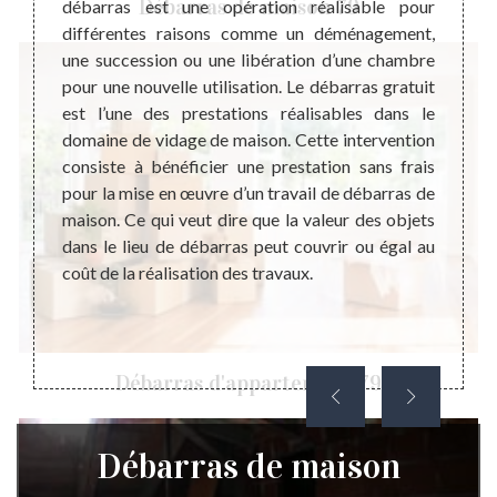
Débarras de maison 79
ébarras
débarras est une opération réalisable pour
dégage
. Nous
différentes raisons comme un déménagement,
à l’in
nte et
une succession ou une libération d’une chambre
import
tir la
pour une nouvelle utilisation. Le débarras gratuit
ou bie
n. Chez
est l’une des prestations réalisables dans le
de la 
acturé,
domaine de vidage de maison. Cette intervention
réappr
 avoir
consiste à bénéficier une prestation sans frais
réutil
ons que
pour la mise en œuvre d’un travail de débarras de
très p
à leurs
maison. Ce qui veut dire que la valeur des objets
foyers
ir plus
dans le lieu de débarras peut couvrir ou égal au
membre
ment de
coût de la réalisation des travaux.
 ne pas
Débarras d'appartement 79
Débarras de maison