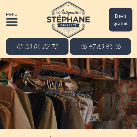
MENU
Devis
gratuit
05 33 06 22 72
06 47 83 43 06
La référence pour votre
estimation