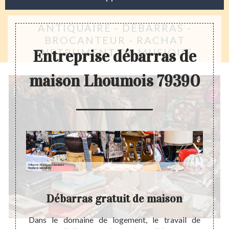
ANTIQUAIRE - DÉBARRAS -
BROCANTEUR - RACHAT
INSTRUMENT DE MUSIQUE
Entreprise débarras de
maison Lhoumois 79390
mois
Débarras gratuit de maison
eprise
Dans le domaine de logement, le travail de
Un dé