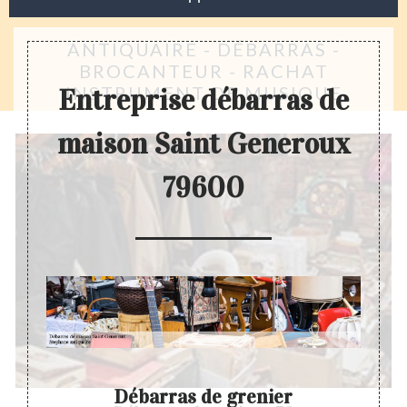
ANTIQUAIRE - DÉBARRAS -
BROCANTEUR - RACHAT
INSTRUMENT DE MUSIQUE
Entreprise débarras de
maison Saint Generoux
79600
n
Débarras de grenier