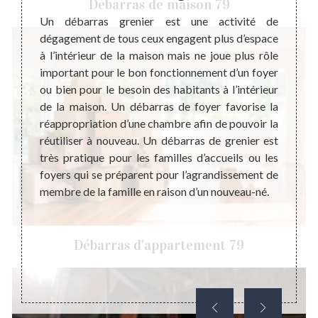
Débarras de maison 79
rcément
Un débarras grenier est une activité de
Pourq
u lieu
dégagement de tous ceux engagent plus d’espace
profes
ment le
à l’intérieur de la maison mais ne joue plus rôle
débarr
e leurs
important pour le bon fonctionnement d’un foyer
débarr
dage de
ou bien pour le besoin des habitants à l’intérieur
égalem
ts : le
de la maison. Un débarras de foyer favorise la
fait, 
bles ou
réappropriation d’une chambre afin de pouvoir la
plus b
ue soit
réutiliser à nouveau. Un débarras de grenier est
votre 
ens, un
très pratique pour les familles d’accueils ou les
dans v
maison
foyers qui se préparent pour l’agrandissement de
profes
sition.
membre de la famille en raison d’un nouveau-né.
interv
vos att
le bon
Débarras d'appartement 79