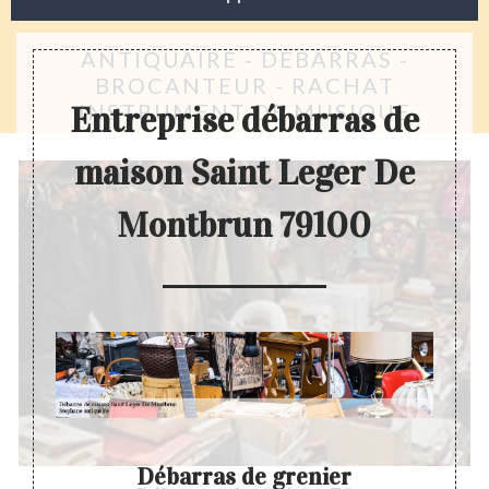
ANTIQUAIRE - DÉBARRAS -
BROCANTEUR - RACHAT
INSTRUMENT DE MUSIQUE
Entreprise débarras de
maison Saint Leger De
Montbrun 79100
on
Débarras de grenier