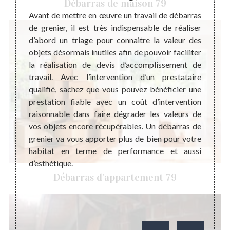
Débarras de maison 79
erme de
Avant de mettre en œuvre un travail de débarras
La pré
taille.
de grenier, il est très indispensable de réaliser
peut i
ures et
d’abord un triage pour connaitre la valeur des
membre
s nous
objets désormais inutiles afin de pouvoir faciliter
la mais
radent.
la réalisation de devis d’accomplissement de
donc i
’espace
travail. Avec l’intervention d’un prestataire
de ma
tuer un
qualifié, sachez que vous pouvez bénéficier une
bénéfi
gissez
prestation fiable avec un coût d’intervention
un pr
ance de
raisonnable dans faire dégrader les valeurs de
contac
 le plus
vos objets encore récupérables. Un débarras de
Steph
encore
grenier va vous apporter plus de bien pour votre
profes
er une
habitat en terme de performance et aussi
Saint 
peuvent
d’esthétique.
dans t
Débarras d'appartement 79