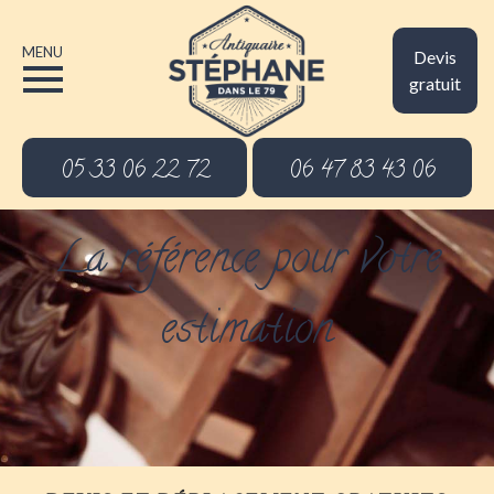
MENU
Devis
gratuit
05 33 06 22 72
06 47 83 43 06
La référence pour votre
estimation