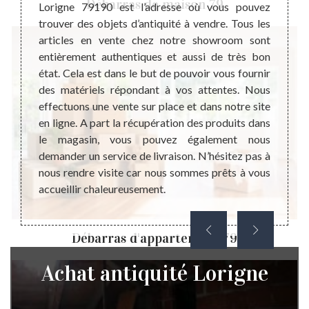
Débarras de maison 79
rel. La
d’anti
Lorigne 79190 est l’adresse où vous pouvez
uer par
recomm
trouver des objets d’antiquité à vendre. Tous les
r exige
coût d
articles en vente chez notre showroom sont
tinente
de con
entièrement authentiques et aussi de très bon
ortance
objet 
état. Cela est dans le but de pouvoir vous fournir
issant
deman
des matériels répondant à vos attentes. Nous
bjet de
l’ant
effectuons une vente sur place et dans notre site
’estimer
décora
en ligne. A part la récupération des produits dans
us vous
de n
le magasin, vous pouvez également nous
ention
immédi
demander un service de livraison. N’hésitez pas à
de pr
nous rendre visite car nous sommes prêts à vous
gratui
accueillir chaleureusement.
Débarras d'appartement 79
Achat antiquité Lorigne