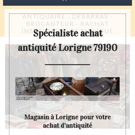
ANTIQUAIRE - DÉBARRAS -
BROCANTEUR - RACHAT
INSTRUMENT DE MUSIQUE
Spécialiste achat
antiquité Lorigne 79190
quité
Magasin à Lorigne pour votre
Esti
achat d’antiquité
 le plan
Avant 