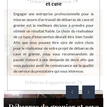
Débarras de maison 79
et cave
rras de
Le dev
ombreux
perfor
Engager une entreprise professionnelle pour la
tion ou
servic
mise en œuvre d’un travail de débarras de cave et
t de ce
d’un p
grenier est la meilleure décision à prendre pour
objets
devis 
obtenir un résultat fiable. Le choix du réalisateur
e zone
du pro
de ce type d’intervention devrait être bien fondé.
u lieu
Mais v
Afin que vous pouvez être sûre de votre choix
elle du
les 
pour le réalisateur de votre projet de débarras de
 de la
l’acco
cave et grenier, nous vous recommandons de
st pour
de dev
passer d’abord à une demande de devis afin que
le pour
greni
vous puissiez avoir de connaissance sur la qualité
 mode
engage
de service du prestataire qui vous intéresse.
votre 
Débarras d'appartement 79