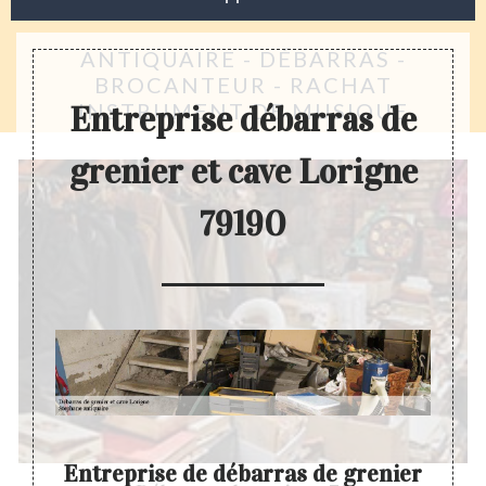
ANTIQUAIRE - DÉBARRAS -
BROCANTEUR - RACHAT
INSTRUMENT DE MUSIQUE
Entreprise débarras de
grenier et cave Lorigne
79190
cave
Entreprise de débarras de grenier
Dev