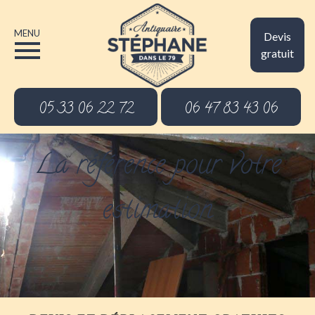
MENU
Devis
gratuit
05 33 06 22 72
06 47 83 43 06
La référence pour votre
estimation