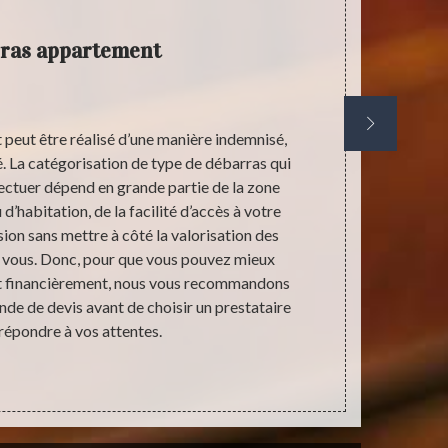
ras appartement
peut être réalisé d’une manière indemnisé,
En ce jour de
. La catégorisation de type de débarras qui
certains foye
ectuer dépend en grande partie de la zone
de métier les
d’habitation, de la facilité d’accès à votre
cette période
on sans mettre à côté la valorisation des
travailler c
 vous. Donc, pour que vous pouvez mieux
solution p
t financièrement, nous vous recommandons
radicalement
de de devis avant de choisir un prestataire
de r
 répondre à vos attentes.