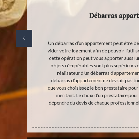
ent
Débarras appar
’appartement,
Un débarras d’un appartement peut être bén
censeur. Pour
vider votre logement afin de pouvoir l’utili
uipements
cette opération peut vous apporter aussi u
mment, le
objets récupérables sont plus supérieurs q
aitrise la
réalisateur d’un débarras d’appartement
n travail de
débarras d’appartement ne devrait pas toujo
s dans le lieu
que vous choisissez le bon prestataire pour 
nder qu’une
méritant. Le choix d’un prestataire pour
st très
dépendre du devis de chaque professionnel