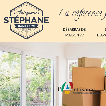
La référence 
DÉBARRAS DE
MAISON 79
D'AP