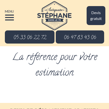
MENU
Devis
gratuit
05 33 06 22 72
06 47 83 43 06
La référence pour votre
estimation