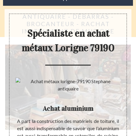
ANTIQUAIRE - DÉBARRAS -
BROCANTEUR - RACHAT
INSTRUMENT DE MUSIQUE
Spécialiste en achat
métaux Lorigne 79190
Achat aluminium
dans le
A part la construction des matériels de toiture, il
L’arge
type de
est aussi indispensable de savoir que l’aluminium
état n
sur la
est aussi transformable en ustensiles de cuisine.
est tr