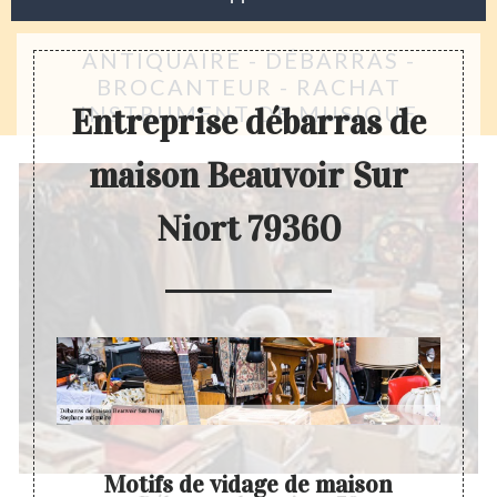
ANTIQUAIRE - DÉBARRAS -
BROCANTEUR - RACHAT
INSTRUMENT DE MUSIQUE
Entreprise débarras de
maison Beauvoir Sur
Niort 79360
Motifs de vidage de maison
Entr