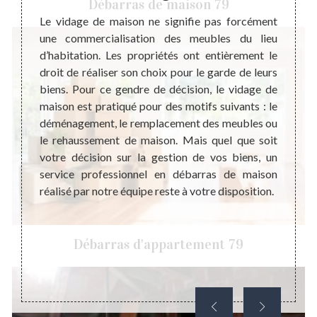
Débarras de maison 79
 maison
Le vidage de maison ne signifie pas forcément
ressés.
une commercialisation des meubles du lieu
Steph
imiser
d’habitation. Les propriétés ont entièrement le
profe
le côté
droit de réaliser son choix pour le garde de leurs
débar
iminant
biens. Pour ce gendre de décision, le vidage de
propos
t aussi
maison est pratiqué pour des motifs suivants : le
trans
tes qui
déménagement, le remplacement des meubles ou
récupé
ce des
le rehaussement de maison. Mais quel que soit
ou un 
nsez à
votre décision sur la gestion de vos biens, un
Evide
ensable
service professionnel en débarras de maison
défini
pour le
réalisé par notre équipe reste à votre disposition.
besoin
si vou
travai
Débarras d'appartement 79
Niort 