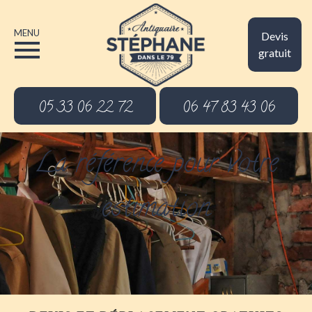
MENU
Devis
gratuit
05 33 06 22 72
06 47 83 43 06
La référence pour votre
estimation